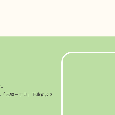
分。
車「元郷一丁目」下車徒歩３