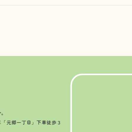
分。
車「元郷一丁目」下車徒歩３