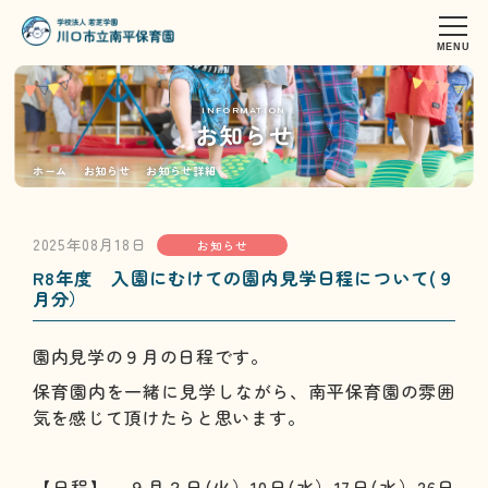
INFORMATION
お知らせ
ホーム
お知らせ
お知らせ詳細
2025年08月18日
お知らせ
R8年度 入園にむけての園内見学日程について(９
月分）
園内見学の９月の日程です。
保育園内を一緒に見学しながら、南平保育園の雰囲
気を感じて頂けたらと思います。
【日程】 ９月２日(火）10日(水）17日(水）26日